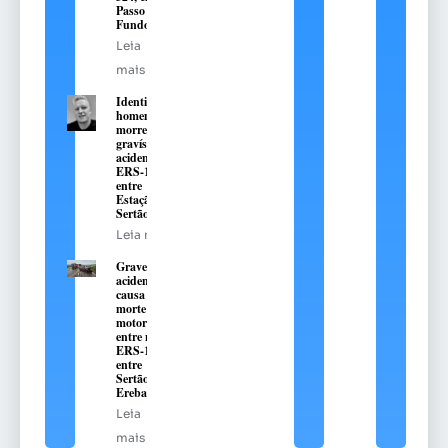
Passo
Fundo
Leia
mais
Identificado
homem que
morreu em
gravíssimo
acidente na
ERS-135,
entre
Estação e
Sertão
Leia mais
Grave
acidente
causa
morte de
motorista
entre na
ERS-135,
entre
Sertão e
Erebango
Leia
mais