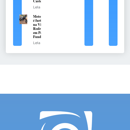
Castelhano
Leia mais
Motocicleta
é furtada
na Vila
Rodrigues,
em Passo
Fundo
Leia mais