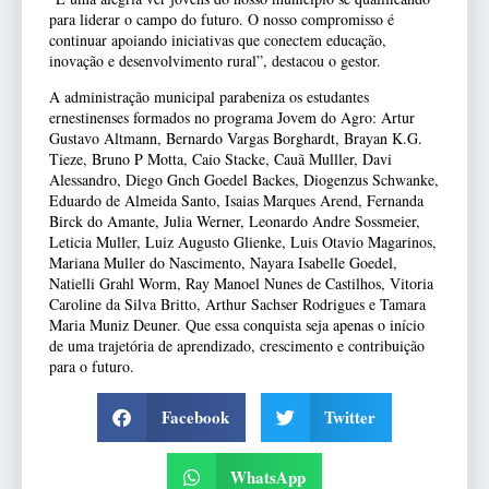
para liderar o campo do futuro. O nosso compromisso é
continuar apoiando iniciativas que conectem educação,
inovação e desenvolvimento rural”, destacou o gestor.
A administração municipal parabeniza os estudantes
ernestinenses formados no programa Jovem do Agro: Artur
Gustavo Altmann, Bernardo Vargas Borghardt, Brayan K.G.
Tieze, Bruno P Motta, Caio Stacke, Cauã Mulller, Davi
Alessandro, Diego Gnch Goedel Backes, Diogenzus Schwanke,
Eduardo de Almeida Santo, Isaias Marques Arend, Fernanda
Birck do Amante, Julia Werner, Leonardo Andre Sossmeier,
Leticia Muller, Luiz Augusto Glienke, Luis Otavio Magarinos,
Mariana Muller do Nascimento, Nayara Isabelle Goedel,
Natielli Grahl Worm, Ray Manoel Nunes de Castilhos, Vitoria
Caroline da Silva Britto, Arthur Sachser Rodrigues e Tamara
Maria Muniz Deuner. Que essa conquista seja apenas o início
de uma trajetória de aprendizado, crescimento e contribuição
para o futuro.
Facebook
Twitter
WhatsApp