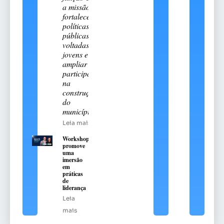
a missão de
fortalecer
políticas
públicas
voltadas aos
jovens e
ampliar sua
participação
na
construção
do
município
Leia mais
Workshop
promove
uma
imersão
em
práticas
de
liderança
Leia
mais