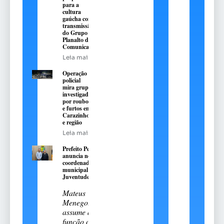
para a
cultura
gaúcha com
transmissão
do Grupo
Planalto de
Comunicação
Leia mais
Operação
policial
mira grupo
investigado
por roubos
e furtos em
Carazinho
e região
Leia mais
Prefeito Pedro
anuncia novo
coordenador
municipal da
Juventude
Mateus
Menegotto
assume a
função com