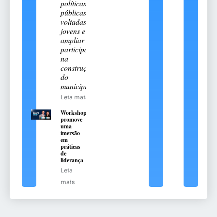
políticas
públicas
voltadas aos
jovens e
ampliar sua
participação
na
construção
do
município
Leia mais
Workshop
promove
uma
imersão
em
práticas
de
liderança
Leia
mais