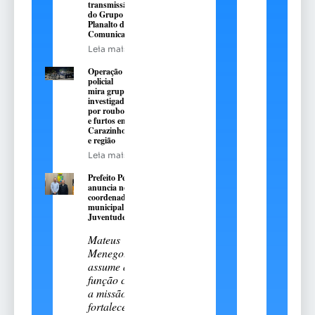
transmissão
do Grupo
Planalto de
Comunicação
Leia mais
Operação
policial
mira grupo
investigado
por roubos
e furtos em
Carazinho
e região
Leia mais
Prefeito Pedro
anuncia novo
coordenador
municipal da
Juventude
Mateus
Menegotto
assume a
função com
a missão de
fortalecer