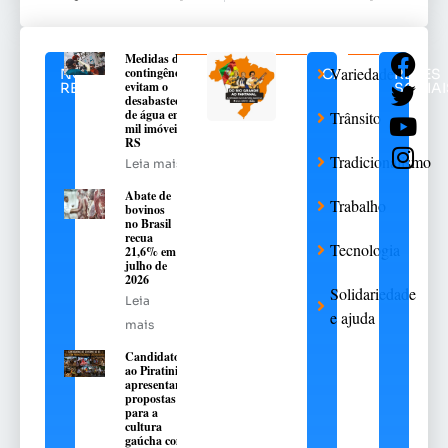
Medidas de
Variedades
contingência
NOTÍCIAS
CATEGORIAS
REDES
evitam o
RELACIONADAS
SOCIAI
desabastecimento
de água em 376
Trânsito
mil imóveis no
RS
Tradicionalismo
Leia mais
Abate de
Trabalho
bovinos
no Brasil
recua
Tecnologia
21,6% em
julho de
2026
Solidariedade
Leia
e ajuda
mais
Candidatos
ao Piratini
apresentarão
propostas
para a
cultura
gaúcha com