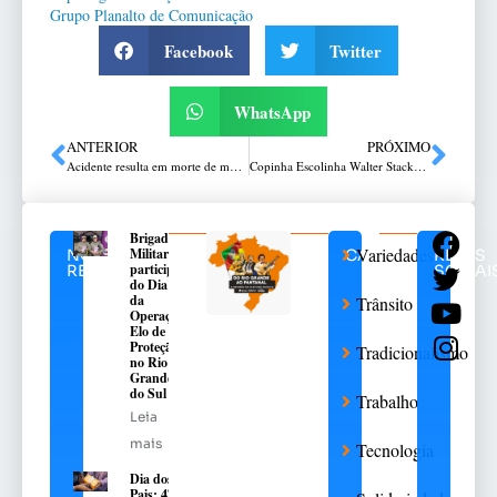
Grupo Planalto de Comunicação
Facebook
Twitter
WhatsApp
ANTERIOR
PRÓXIMO
Acidente resulta em morte de motociclista na ERS-324 entre Passo Fundo e Marau
Copinha Escolinha Walter Stacke acontece neste fim de semana com recorde de participação
Brigada
Variedades
Militar
NOTÍCIAS
CATEGORIAS
REDES
participa
RELACIONADAS
SOCIAI
do Dia D
da
Trânsito
Operação
Elo de
Proteção
Tradicionalismo
no Rio
Grande
do Sul
Trabalho
Leia
mais
Tecnologia
Dia dos
Pais: 47%