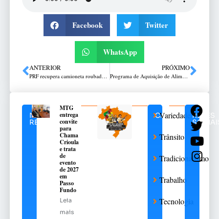
Facebook
Twitter
WhatsApp
ANTERIOR
PRÓXIMO
PRF recupera camioneta roubada em Frederico Westphalen
Programa de Aquisição de Alimentos é avaliado em encontro regional
MTG
Variedades
entrega
NOTÍCIAS
CATEGORIAS
REDES
convite
RELACIONADAS
SOCIAI
para
Chama
Trânsito
Crioula
e trata
de
Tradicionalismo
evento
de 2027
em
Trabalho
Passo
Fundo
Tecnologia
Leia
mais