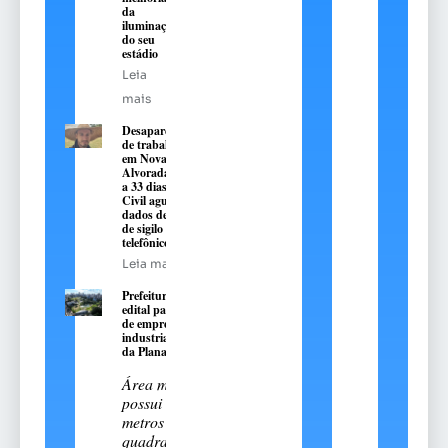
da
iluminação
do seu
estádio
Leia
mais
Desaparecimento
de trabalhador
em Nova
Alvorada chega
a 33 dias; Polícia
Civil aguarda
dados de quebra
de sigilo
telefônico
Leia mais
Prefeitura publica
edital para instalação
de empreendimento
industrial na região
da Planaltina
Área municipal
possui 2,7 mil
metros
quadrados e