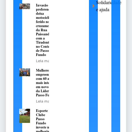
Solidariedade
Invasão de
e ajuda
preferencial
deixa
motociclista
ferido no
cruzamento
da Rua
Paissandú
com a
Tiradentes,
no Centro
de Passo
Fundo
Leia mais
Mulheres
empreendedoras
com 60 anos ou
mais integradas
em novo projeto
da Lídera em
Passo Fundo
Leia mais
Esporte
Clube
Passo
Fundo
investe na
melhoria