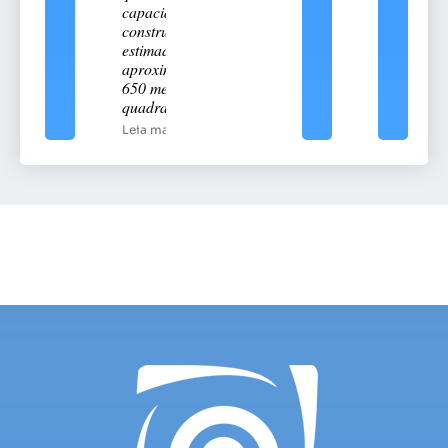
capacidade
construtiva
estimada em
aproximadamente
650 metros
quadrados
Leia mais