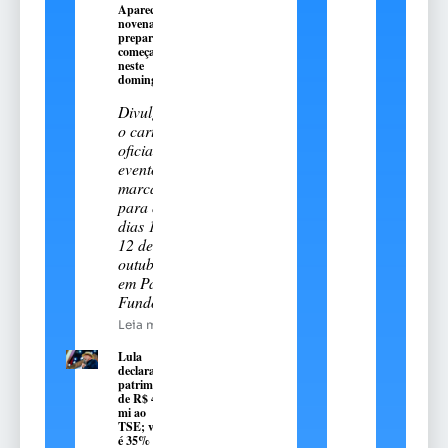
Aparecida:
novena
preparatória
começa
neste
domingo, 9
Divulgado
o cartal
oficial do
evento
marcado
para os
dias 11 e
12 de
outubro
em Passo
Fundo
Leia mais
Lula
declara
patrimônio
de R$ 4,7
mi ao
TSE; valor
é 35%