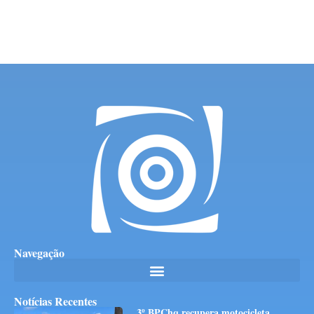
Navegação
Notícias Recentes
3º BPChq recupera motocicleta