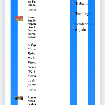
em Passo
Trabalho
Fundo
Leia mais
Tecnologia
Passo
Fundo
Solidariedade
empata e
Gaúcho é
e ajuda
derrotado
na rodada
da Série A-2
A Equipe
Show de
Bola da
Rádio
Planalto
News
(92.1)
transmitiu
as duas
partidas
Leia mais
Romaria de
Nossa
Senhora