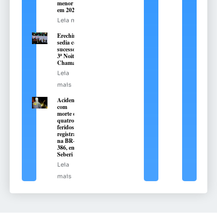
menor que
em 2022
Leia mais
Erechim
sedia com
sucesso a
3ª Noite
Chamamé
Leia
mais
Acidente
com
morte e
quatro
feridos é
registrado
na BR-
386, em
Seberi
Leia
mais