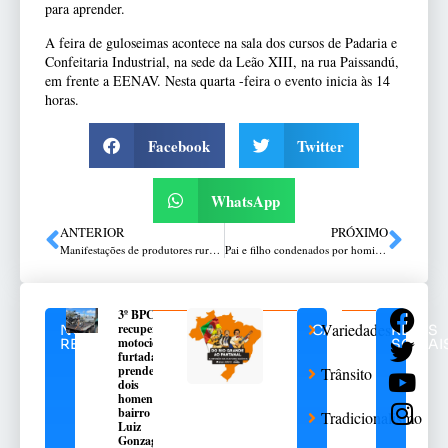
para aprender.
A feira de guloseimas acontece na sala dos cursos de Padaria e
Confeitaria Industrial, na sede da Leão XIII, na rua Paissandú,
em frente a EENAV. Nesta quarta -feira o evento inicia às 14
horas.
Facebook
Twitter
WhatsApp
ANTERIOR
PRÓXIMO
Manifestações de produtores rurais estão mantidas para dia 14
Pai e filho condenados por homicídio e tentativa de homicídio em posto do Boqueirão
3º BPChq
Variedades
recupera
NOTÍCIAS
CATEGORIAS
REDES
motocicleta
RELACIONADAS
SOCIAI
furtada e
prende
Trânsito
dois
homens no
bairro São
Tradicionalismo
Luiz
Gonzaga,