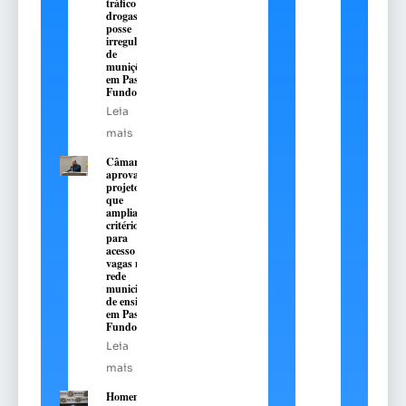
tráfico de
drogas e
posse
irregular
de
munições
em Passo
Fundo
Leia
mais
Câmara
aprova
projeto
que
amplia
critérios
para
acesso a
vagas na
rede
municipal
de ensino
em Passo
Fundo
Leia
mais
Homem é