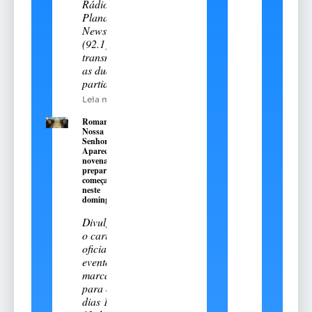
Rádio
Planalto
News
(92.1)
transmitiu
as duas
partidas
Leia mais
Romaria de
Nossa
Senhora
Aparecida:
novena
preparatória
começa
neste
domingo, 9
Divulgado
o cartal
oficial do
evento
marcado
para os
dias 11 e