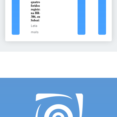
quatro
feridos é
registrado
na BR-
386, em
Seberi
Leia
mais