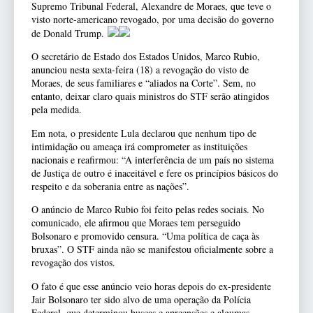
Supremo Tribunal Federal, Alexandre de Moraes, que teve o
visto norte-americano revogado, por uma decisão do governo
de Donald Trump.
O secretário de Estado dos Estados Unidos, Marco Rubio,
anunciou nesta sexta-feira (18) a revogação do visto de
Moraes, de seus familiares e “aliados na Corte”. Sem, no
entanto, deixar claro quais ministros do STF serão atingidos
pela medida.
Em nota, o presidente Lula declarou que nenhum tipo de
intimidação ou ameaça irá comprometer as instituições
nacionais e reafirmou: “A interferência de um país no sistema
de Justiça de outro é inaceitável e fere os princípios básicos do
respeito e da soberania entre as nações”.
O anúncio de Marco Rubio foi feito pelas redes sociais. No
comunicado, ele afirmou que Moraes tem perseguido
Bolsonaro e promovido censura. “Uma política de caça às
bruxas”. O STF ainda não se manifestou oficialmente sobre a
revogação dos vistos.
O fato é que esse anúncio veio horas depois do ex-presidente
Jair Bolsonaro ter sido alvo de uma operação da Polícia
Federal, que determinou buscas e apreensões e algumas