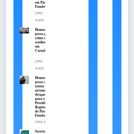
em Passo
Fundo
Leia
mais
Homem é
preso pelo
crime de
estelionato
em
Carazinho
Leia
mais
Homem é
preso ao
tentar
arremessar
drogas
para o
Presídio
Regional
de Passo
Fundo
Leia mais
Secretaria