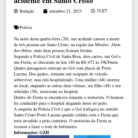
acidente em Santo Cristo
Redação
setembro 21, 2023
11:27
Polícia
Na noite desta quarta-feira (20), um acidente causou a morte
de três pessoas em Santo Cristo, na região das Missões. Além
dos óbitos, mais duas pessoas ficaram feridas.
Segundo a Polícia Civil de Santa Rosa, dois carros, um Gol e
um Fiesta, se chocaram no km 140 na RS-472 às 19h30min.
Quatro passageiros estavam no Gol com placas de Porto
Lucena. Dos quatro, somente um ocupante do veículo
sobreviver, mas está hospitalizado. Uma mulher (68) morreu
no local, enquanto as outras duas vítimas, seu filho (48) e seu
sobrinho (58), morreram no hospital.
Dentro do Fiesta se encontrava somente o motorista. O homem
foi conduzido para o hospital alegando dores no peito.
A suspeita da Polícia Civil é que o Gol trafegava no sentido
Santo Cristo-Porto Lucena quando colidiu com o Fiesta que
teria invadido a pista contrária. O motorista do Fiesta se
recusou a fazer o teste de bafômetro.
Informações: GZH