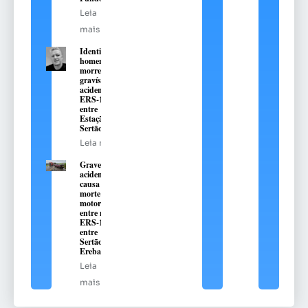
Leia
mais
Identificado
homem que
morreu em
gravíssimo
acidente na
ERS-135,
entre
Estação e
Sertão
Leia mais
Grave
acidente
causa
morte de
motorista
entre na
ERS-135,
entre
Sertão e
Erebango
Leia
mais