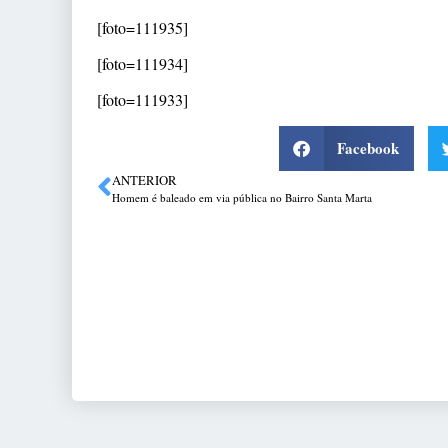
[foto=111935]
[foto=111934]
[foto=111933]
Facebook
ANTERIOR
Homem é baleado em via pública no Bairro Santa Marta