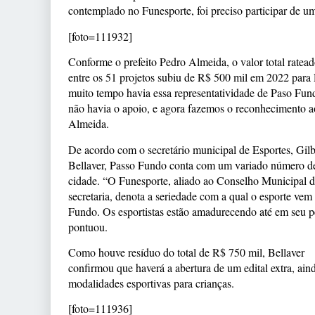
contemplado no Funesporte, foi preciso participar de um
[foto=111932]
Conforme o prefeito Pedro Almeida, o valor total ratea
entre os 51 projetos subiu de R$ 500 mil em 2022 par
muito tempo havia essa representatividade de Paso Fund
não havia o apoio, e agora fazemos o reconhecimento ao
Almeida.
De acordo com o secretário municipal de Esportes, Gilb
Bellaver, Passo Fundo conta com um variado número de
cidade. “O Funesporte, aliado ao Conselho Municipal d
secretaria, denota a seriedade com a qual o esporte ve
Fundo. Os esportistas estão amadurecendo até em seu per
pontuou.
Como houve resíduo do total de R$ 750 mil, Bellaver
confirmou que haverá a abertura de um edital extra, ain
modalidades esportivas para crianças.
[foto=111936]