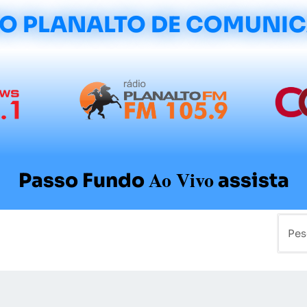
O PLANALTO DE COMUNI
Ao Vivo
Passo Fundo
assista
mo
Colunistas
Sobre a Planalto
Contato