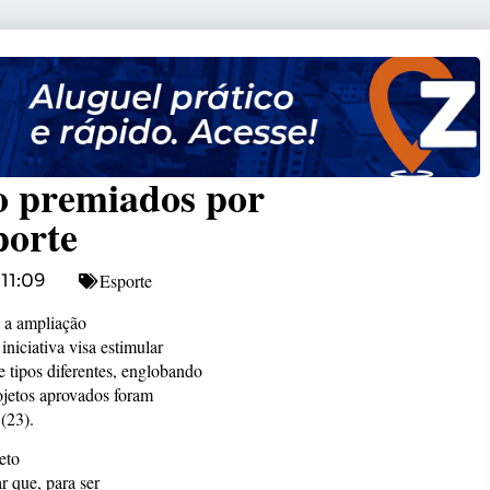
ão premiados por
porte
Esporte
11:09
 a ampliação
niciativa visa estimular
ve tipos diferentes, englobando
ojetos aprovados foram
(23).
eto
r que, para ser