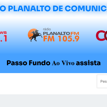
O PLANALTO DE COMUNI
Ao Vivo
Passo Fundo
assista
mo
Colunistas
Sobre a Planalto
Contato