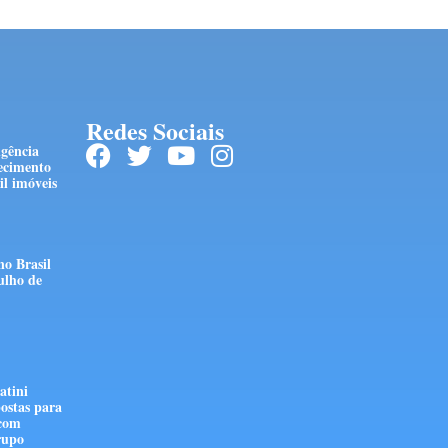
Redes Sociais
ngência
ecimento
l imóveis
no Brasil
ulho de
atini
ostas para
 com
rupo