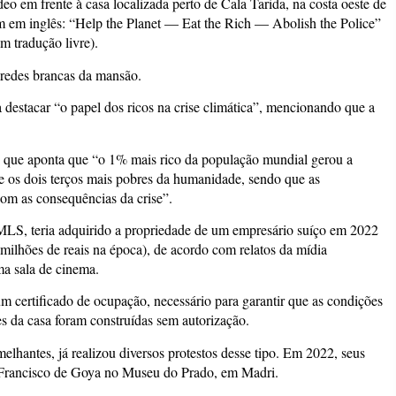
 em frente à casa localizada perto de Cala Tarida, na costa oeste de
m em inglês: “Help the Planet — Eat the Rich — Abolish the Police”
m tradução livre).
paredes brancas da mansão.
destacar “o papel dos ricos na crise climática”, mencionando que a
, que aponta que “o 1% mais rico da população mundial gerou a
os dois terços mais pobres da humanidade, sendo que as
om as consequências da crise”.
MLS, teria adquirido a propriedade de um empresário suíço em 2022
ilhões de reais na época), de acordo com relatos da mídia
a sala de cinema.
 certificado de ocupação, necessário para garantir que as condições
es da casa foram construídas sem autorização.
elhantes, já realizou diversos protestos desse tipo. Em 2022, seus
Francisco de Goya no Museu do Prado, em Madri.