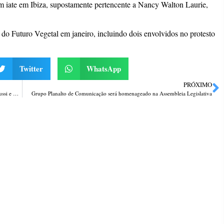
m iate em Ibiza, supostamente pertencente a Nancy Walton Laurie,
o Futuro Vegetal em janeiro, incluindo dois envolvidos no protesto
Twitter
WhatsApp
PRÓXIMO
Grupo Planalto de Comunicação recebe visita dos candidatos Márcio Patussi e Claudio Doro
Grupo Planalto de Comunicação será homenageado na Assembleia Legislativa