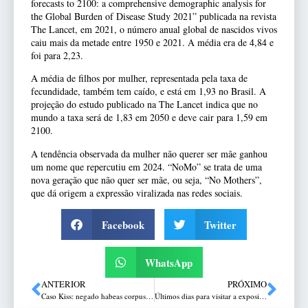
forecasts to 2100: a comprehensive demographic analysis for
the Global Burden of Disease Study 2021” publicada na revista
The Lancet, em 2021, o número anual global de nascidos vivos
caiu mais da metade entre 1950 e 2021. A média era de 4,84 e
foi para 2,23.
A média de filhos por mulher, representada pela taxa de
fecundidade, também tem caído, e está em 1,93 no Brasil. A
projeção do estudo publicado na The Lancet indica que no
mundo a taxa será de 1,83 em 2050 e deve cair para 1,59 em
2100.
A tendência observada da mulher não querer ser mãe ganhou
um nome que repercutiu em 2024. “NoMo” se trata de uma
nova geração que não quer ser mãe, ou seja, “No Mothers”,
que dá origem a expressão viralizada nas redes sociais.
Facebook
Twitter
WhatsApp
ANTERIOR
PRÓXIMO
Caso Kiss: negado habeas corpus para um dos réus
Últimos dias para visitar a exposição SmartZoo no Passo Fundo Shopping