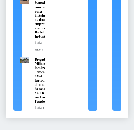
formaliza
concessões
para
instalação
de duas
empresas
no novo
Distrito
Industrial
Leia
mais
Brigada
Militar
localiza
Toyota Hilux
SW4
furtada e
abandonada
às margens
da ERS-324,
em Passo
Fundo
Leia mais