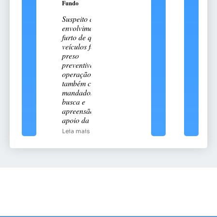
Fundo
Suspeito de
envolvimento no
furto de quatro
veículos foi
preso
preventivamente;
operação
também cumpriu
mandados de
busca e
apreensão com
apoio da DHPP
Leia mais