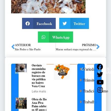
Facebook
Twitter
WhatsApp
ANTERIOR
PRÓXIMO
São Pedro e São Paulo
Marau sediará etapa regional da Ciranda Cultural de Prendas e Entrevero Cultural de Peões
Ouvinte
Variedades
encaminha
NOTÍCIAS
CATEGORIAS
REDES
registro de
RELACIONADAS
SOCIA
buraco em
via pública
Trânsito
no bairro
Vera Cruz
Tradicionalismo
Leia mais
Obra de Ilse
Trabalho
Ana Piva
Paim celebra
os 45 anos da