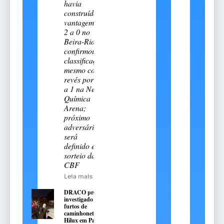
havia
construído
vantagem de
2 a 0 no
Beira-Rio e
confirmou a
classificação
mesmo com
revés por 2
a 1 na Neo
Química
Arena;
próximo
adversário
será
definido em
sorteio da
CBF
Leia mais
DRACO prende
investigado por
furtos de
caminhonetes Toyota
Hilux em Passo