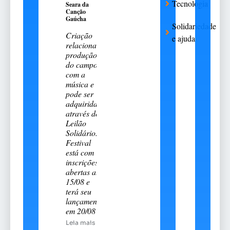
Tecnologia
Seara da
Canção
Gaúcha
Solidariedade
Criação
e ajuda
relaciona a
produção
do campo
com a
música e
pode ser
adquirida
através do
Leilão
Solidário.
Festival
está com
inscrições
abertas até
15/08 e
terá seu
lançamento
em 20/08
Leia mais