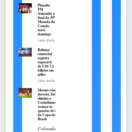
Planalto
FM
transmite a
final da 39ª
Moenda da
Canção
neste
domingo
Leia mais
Balança
comercial
registra
superávit
de US$ 7,1
bilhões em
julho
Leia mais
Mesmo com
derrota, Inter
elimina o
Corinthians e
avança às
quartas de final
da Copa do
Brasil
Colorado