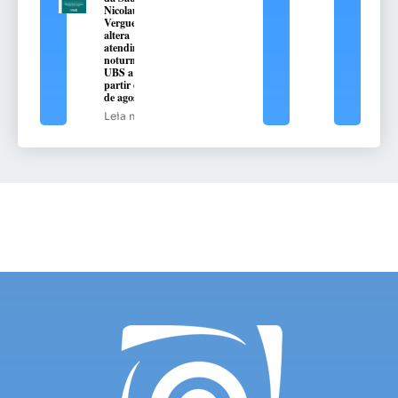
Nicolau
Vergueiro
altera
atendimento
noturno na
UBS a
partir de 10
de agosto
Leia mais