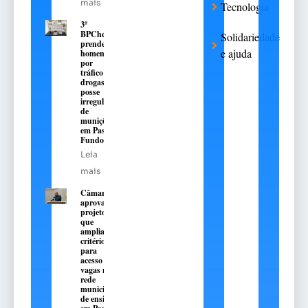
mais
Tecnologia
3º
BPChq
Solidariedade
prende
e ajuda
homem
por
tráfico de
drogas e
posse
irregular
de
munições
em Passo
Fundo
Leia
mais
Câmara
aprova
projeto
que
amplia
critérios
para
acesso a
vagas na
rede
municipal
de ensino