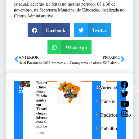
estadual, deverão ser feitas no mesmo período, 08 à 30 de
novembro, na Secretaria Municipal de Educação, localizada no
Centro Administrativo.
Facebook
Twitter
WhatsApp
ANTERIOR
PRÓXIMO
Natal Encantado 2023 promete encantar a comunidade nicolau-vergueirense
Cronograma de obras: EGR alerta condutores para intervenções em rodovias da Região Norte
Esporte
Variedades
Clube
NOTÍCIAS
CATEGORIAS
REDES
Passo
RELACIONADAS
SOCIAI
Fundo
ganha
Trânsito
em
Vacaria e
chega à
Tradicionalismo
liderança
com 6
pontos
Trabalho
Leia