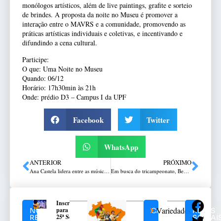
monólogos artísticos, além de live paintings, grafite e sorteio
de brindes. A proposta da noite no Museu é promover a
interação entre o MAVRS e a comunidade, promovendo as
práticas artísticas individuais e coletivas, e incentivando e
difundindo a cena cultural.
Participe:
O que: Uma Noite no Museu
Quando: 06/12
Horário: 17h30min às 21h
Onde: prédio D3 – Campus I da UPF
Facebook
Twitter
WhatsApp
ANTERIOR
PRÓXIMO
Ana Castela lidera entre as músicas mais tocadas em 2023 no país
Em busca do tricampeonato, Be8UPF disputa final do Estadual de Vôlei no sábado
Inscrições
Variedades
para a
NOTÍCIAS
CATEGORIAS
REDES
25ª Seara
RELACIONADAS
SOCIAI