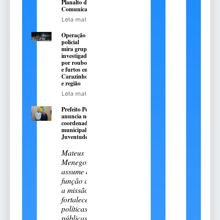
Planalto de
Comunicação
Leia mais
Operação
policial
mira grupo
investigado
por roubos
e furtos em
Carazinho
e região
Leia mais
Prefeito Pedro
anuncia novo
coordenador
municipal da
Juventude
Mateus
Menegotto
assume a
função com
a missão de
fortalecer
políticas
públicas