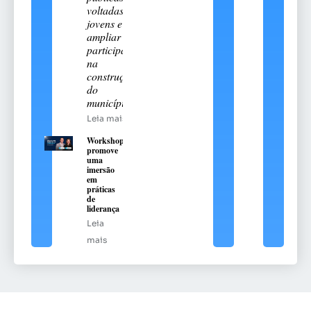
voltadas aos
jovens e
ampliar sua
participação
na
construção
do
município
Leia mais
Workshop
promove
uma
imersão
em
práticas
de
liderança
Leia
mais