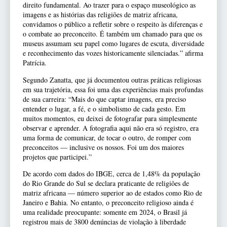
direito fundamental. Ao trazer para o espaço museológico as
imagens e as histórias das religiões de matriz africana,
convidamos o público a refletir sobre o respeito às diferenças e
o combate ao preconceito. É também um chamado para que os
museus assumam seu papel como lugares de escuta, diversidade
e reconhecimento das vozes historicamente silenciadas.” afirma
Patrícia.
Segundo Zanatta, que já documentou outras práticas religiosas
em sua trajetória, essa foi uma das experiências mais profundas
de sua carreira: “Mais do que captar imagens, era preciso
entender o lugar, a fé, e o simbolismo de cada gesto. Em
muitos momentos, eu deixei de fotografar para simplesmente
observar e aprender. A fotografia aqui não era só registro, era
uma forma de comunicar, de tocar o outro, de romper com
preconceitos — inclusive os nossos. Foi um dos maiores
projetos que participei.”
De acordo com dados do IBGE, cerca de 1,48% da população
do Rio Grande do Sul se declara praticante de religiões de
matriz africana — número superior ao de estados como Rio de
Janeiro e Bahia. No entanto, o preconceito religioso ainda é
uma realidade preocupante: somente em 2024, o Brasil já
registrou mais de 3800 denúncias de violação à liberdade