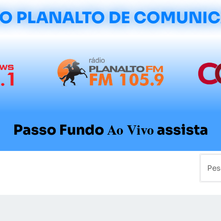
O PLANALTO DE COMUNI
Ao Vivo
Passo Fundo
assista
mo
Colunistas
Sobre a Planalto
Contato