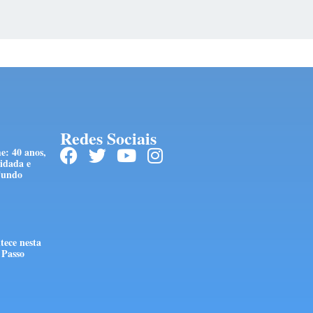
Redes Sociais
e: 40 anos,
idada e
Fundo
tece nesta
 Passo