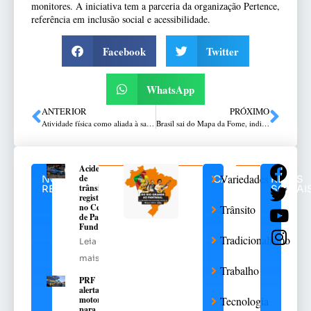
monitores. A iniciativa tem a parceria da organização Pertence,
referência em inclusão social e acessibilidade.
Facebook
Twitter
WhatsApp
ANTERIOR
PRÓXIMO
Atividade física como aliada à saúde mental
Brasil sai do Mapa da Fome, indica relatório da ONU
Acidente
Variedades
de
NOTÍCIAS
CATEGORIAS
REDES
trânsito
RELACIONADAS
SOCIAI
registrado
no Centro
Trânsito
de Passo
Fundo
Tradicionalismo
Leia
mais
Trabalho
PRF
alerta
motoristas
Tecnologia
para