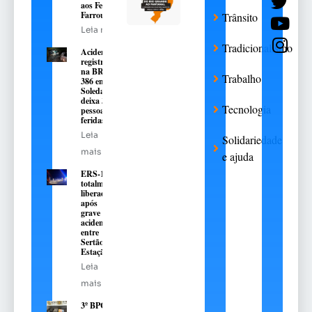
aos Festejos
Farroupilha
Trânsito
Leia mais
Tradicionalismo
Acidente
registrado
na BR-
Trabalho
386 em
Soledade
deixa 3
Tecnologia
pessoas
feridas
Leia
Solidariedade
mais
e ajuda
ERS-135 é
totalmente
liberada
após
grave
acidente
entre
Sertão e
Estação
Leia
mais
3º BPChq