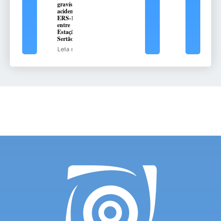
gravíssimo
acidente na
ERS-135,
entre
Estação e
Sertão
Leia mais