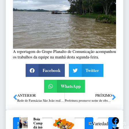
A reportagem do Grupo Planalto de Comunicação acompanhou
os trabalhos da equipe na manhã desta segunda-feira.
Facebook
Twitter
WhatsApp
ANTERIOR
PRÓXIMO
Rede de Farmácias São João realiza Convenção de Vendas com mais de 3 mil colaboradores no Estádio Beira-Rio em Porto Alegre/RS
Prefeitura promove noite de observação da lua
Boia
Variedades
Campeira
NOTÍCIAS
CATEGORIAS
REDES
dá início
RELACIONADAS
SOCIAI