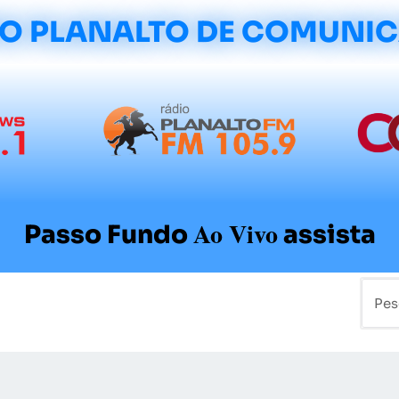
O PLANALTO DE COMUNI
Ao Vivo
Passo Fundo
assista
mo
Colunistas
Sobre a Planalto
Contato