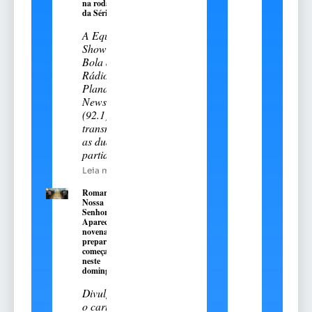
na rodada
da Série A-2
A Equipe
Show de
Bola da
Rádio
Planalto
News
(92.1)
transmitiu
as duas
partidas
Leia mais
Romaria de
Nossa
Senhora
Aparecida:
novena
preparatória
começa
neste
domingo, 9
Divulgado
o cartal