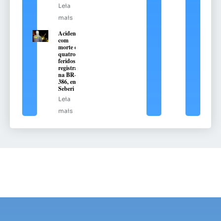
Leia
mais
Acidente
com
morte e
quatro
feridos é
registrado
na BR-
386, em
Seberi
Leia
mais