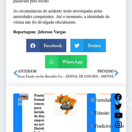
passavam pelo trecho.
As circunstâncias do acidente serão investigadas pelas
autoridades competentes. Até o momento, a identidade da
vítima não foi divulgada oficialmente.
Reportagem: Jeferson Vargas
Facebook
Twitter
WhatsApp
ANTERIOR
PRÓXIMO
Passo Fundo recebe Ronaldo Caiado para segunda edição do evento Brasil do Futuro, promovido pela Atitus
EDITAL DE LEILÕES – IMÓVEL
Pontão
Variedades
formaliza
NOTÍCIAS
CATEGORIAS
REDES
concessões
RELACIONADAS
SOCIAI
para
instalação
Trânsito
de duas
empresas
no novo
Tradicionalismo
Distrito