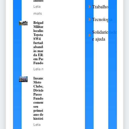
Industrial
Trabalho
Leia
mais
Tecnologia
Brigada
Militar
localiza
Solidariedade
Toyota Hilux
e ajuda
SW4
furtada e
abandonada
às margens
da ERS-324,
em Passo
Fundo
Leia mais
Insanos
Moto
Clube,
Divisão
Passo
Fundo,
comemora
seu
primeiro
ano de
história
Leia