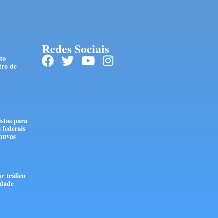
Redes Sociais
to
tro de
stas para
 federais
huvas
r tráfico
edade