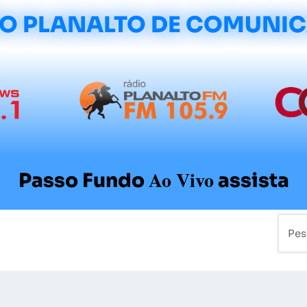
O PLANALTO DE COMUNI
Ao Vivo
Passo Fundo
assista
mo
Colunistas
Sobre a Planalto
Contato