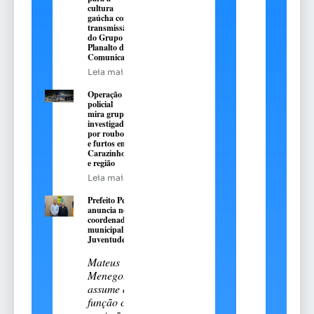
cultura
gaúcha com
transmissão
do Grupo
Planalto de
Comunicação
Leia mais
Operação
policial
mira grupo
investigado
por roubos
e furtos em
Carazinho
e região
Leia mais
Prefeito Pedro
anuncia novo
coordenador
municipal da
Juventude
Mateus
Menegotto
assume a
função com