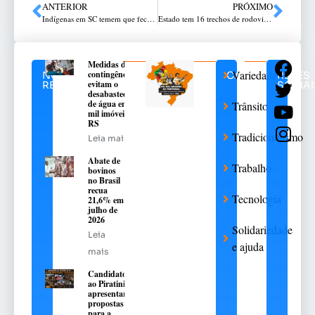
ANTERIOR
PRÓXIMO
Indígenas em SC temem que fechamento de barragem inunde aldeia
Estado tem 16 trechos de rodovias com bloqueios
Medidas de
Variedades
contingência
NOTÍCIAS
CATEGORIAS
REDES
evitam o
RELACIONADAS
SOCIAI
desabastecimento
de água em 376
Trânsito
mil imóveis no
RS
Tradicionalismo
Leia mais
Abate de
Trabalho
bovinos
no Brasil
recua
Tecnologia
21,6% em
julho de
2026
Solidariedade
Leia
e ajuda
mais
Candidatos
ao Piratini
apresentarão
propostas
para a