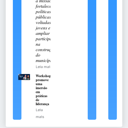
a missão de
fortalecer
políticas
públicas
voltadas aos
jovens e
ampliar sua
participação
na
construção
do
município
Leia mais
Workshop
promove
uma
imersão
em
práticas
de
liderança
Leia
mais