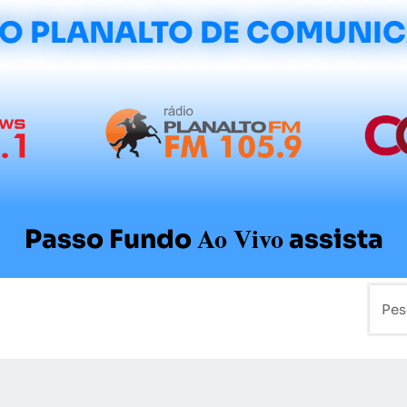
O PLANALTO DE COMUNI
Ao Vivo
Passo Fundo
assista
mo
Colunistas
Sobre a Planalto
Contato