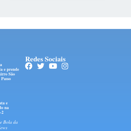
Redes Sociais
ra
da e prende
irro São
 Passo
ta e
do na
-2
e Bola da
News