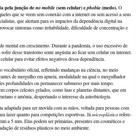
da pela junção de
(sem celular) e
(medo).
no mobile
phobia
O
 aqueles que se veem sem conexão com a internet ou sem acesso a seus
cialistas, que alertam para os impactos da dependência digital na
vocar sintomas como irritabilidade, dificuldade de concentração e
e mental em crescimento. Durante a pandemia, o uso excessivo de
ofre desse transtorno sente angústia ao ficar sem celular ou internet.
celular para evitar efeitos negativos dessa dependência.
 vocabulário oficial, refletindo mudanças na ciência, no meio
icantes de mergulho em apneia, modalidade na qual o mergulhador
ndes profundidades ou permanecer submerso por mais tempo.
corpos celestes gelados, como luas e planetas distantes, que em
metano e amônia, despertando o interesse da astrobiologia.
leta adaptada para ser movida com as mãos, voltada para pessoas com
ara lazer quanto para competições esportivas. Já
microplástico
refere-
1 mm a 5 mm. Elas podem ser primárias, presentes em cosméticos e
radação de resíduos plásticos no meio ambiente.