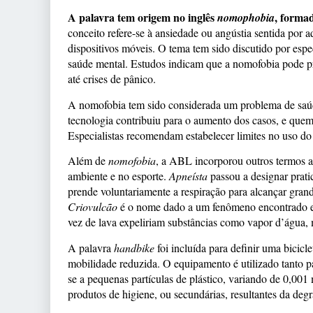
A palavra tem origem no inglês
, forma
nomophobia
conceito refere-se à ansiedade ou angústia sentida por
dispositivos móveis. O tema tem sido discutido por espe
saúde mental. Estudos indicam que a nomofobia pode pro
até crises de pânico.
A nomofobia tem sido considerada um problema de saúd
tecnologia contribuiu para o aumento dos casos, e quem s
Especialistas recomendam estabelecer limites no uso do 
Além de
nomofobia
, a ABL incorporou outros termos ao
ambiente e no esporte.
Apneísta
passou a designar prat
prende voluntariamente a respiração para alcançar gra
Criovulcão
é o nome dado a um fenômeno encontrado em 
vez de lava expeliriam substâncias como vapor d’água, 
A palavra
handbike
foi incluída para definir uma bicic
mobilidade reduzida. O equipamento é utilizado tanto p
se a pequenas partículas de plástico, variando de 0,00
produtos de higiene, ou secundárias, resultantes da deg