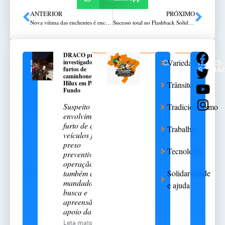
ANTERIOR
PRÓXIMO
Nova vítima das enchentes é encontrada no RS; mortes chegam a 173
Sucesso total no Flashback Solidário em Passo Fundo
DRACO prende
Variedades
investigado por
NOTÍCIAS
CATEGORIAS
REDES
furtos de
RELACIONADAS
SOCIAI
caminhonetes Toyota
Hilux em Passo
Trânsito
Fundo
Suspeito de
Tradicionalismo
envolvimento no
furto de quatro
Trabalho
veículos foi
preso
Tecnologia
preventivamente;
operação
também cumpriu
Solidariedade
mandados de
e ajuda
busca e
apreensão com
apoio da DHPP
Leia mais