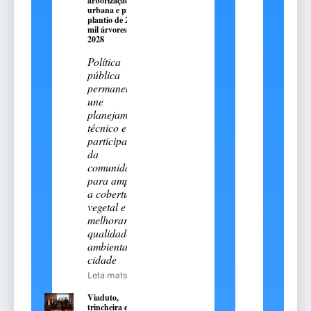
arborização
urbana e prevê
plantio de 2,5
mil árvores até
2028
Política
pública
permanente
une
planejamento
técnico e
participação
da
comunidade
para ampliar
a cobertura
vegetal e
melhorar a
qualidade
ambiental da
cidade
Leia mais
Viaduto,
trincheira e