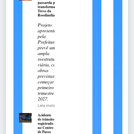
passarela para
transformar o
Trevo da
Roselândia
Projeto
apresentado
pela
Prefeitura
prevê uma
ampla
reestruturação
viária, com
obras
previstas para
começar no
primeiro
trimestre de
2027.
Leia mais
Acidente
de trânsito
registrado
no Centro
de Passo