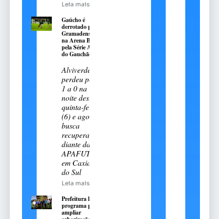
Leia mais
Gaúcho é
derrotado pelo
Gramadense
na Arena Be8
pela Série A2
do Gauchão
Alviverde
perdeu por
1 a 0 na
noite desta
quinta-feira
(6) e agora
busca
recuperação
diante da
APAFUT,
em Caxias
do Sul
Leia mais
Prefeitura lança
programa para
ampliar