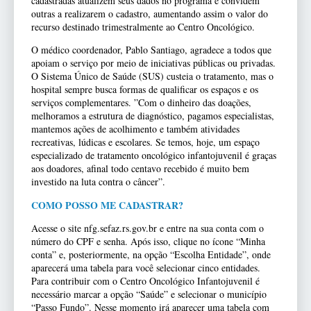
cadastradas atualizem seus dados no programa e convidem
outras a realizarem o cadastro, aumentando assim o valor do
recurso destinado trimestralmente ao Centro Oncológico.
O médico coordenador, Pablo Santiago, agradece a todos que
apoiam o serviço por meio de iniciativas públicas ou privadas.
O Sistema Único de Saúde (SUS) custeia o tratamento, mas o
hospital sempre busca formas de qualificar os espaços e os
serviços complementares. ”Com o dinheiro das doações,
melhoramos a estrutura de diagnóstico, pagamos especialistas,
mantemos ações de acolhimento e também atividades
recreativas, lúdicas e escolares. Se temos, hoje, um espaço
especializado de tratamento oncológico infantojuvenil é graças
aos doadores, afinal todo centavo recebido é muito bem
investido na luta contra o câncer”.
COMO POSSO ME CADASTRAR?
Acesse o site nfg.sefaz.rs.gov.br e entre na sua conta com o
número do CPF e senha. Após isso, clique no ícone “Minha
conta” e, posteriormente, na opção “Escolha Entidade”, onde
aparecerá uma tabela para você selecionar cinco entidades.
Para contribuir com o Centro Oncológico Infantojuvenil é
necessário marcar a opção “Saúde” e selecionar o município
“Passo Fundo”. Nesse momento irá aparecer uma tabela com