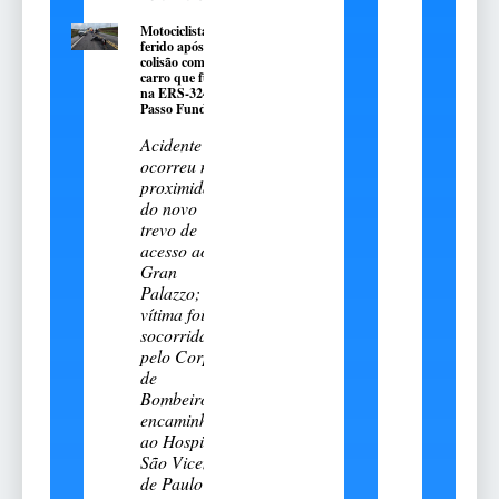
Motociclista fica
ferido após
colisão com
carro que fugiu
na ERS-324, em
Passo Fundo
Acidente
ocorreu nas
proximidades
do novo
trevo de
acesso ao
Gran
Palazzo;
vítima foi
socorrida
pelo Corpo
de
Bombeiros e
encaminhada
ao Hospital
São Vicente
de Paulo