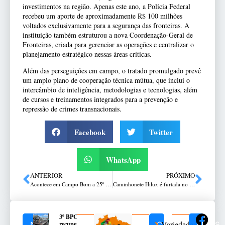
investimentos na região. Apenas este ano, a Polícia Federal
recebeu um aporte de aproximadamente R$ 100 milhões
voltados exclusivamente para a segurança das fronteiras. A
instituição também estruturou a nova Coordenação-Geral de
Fronteiras, criada para gerenciar as operações e centralizar o
planejamento estratégico nessas áreas críticas.
Além das perseguições em campo, o tratado promulgado prevê
um amplo plano de cooperação técnica mútua, que inclui o
intercâmbio de inteligência, metodologias e tecnologias, além
de cursos e treinamentos integrados para a prevenção e
repressão de crimes transnacionais.
Facebook
Twitter
WhatsApp
ANTERIOR
PRÓXIMO
Acontece em Campo Bom a 25ª Edição do Sarau de Arte Gaúcha do CTG M’Bororé
Caminhonete Hilux é furtada no Centro de Passo Fundo
3º BPChq
Variedades
recupera
NOTÍCIAS
CATEGORIAS
REDES