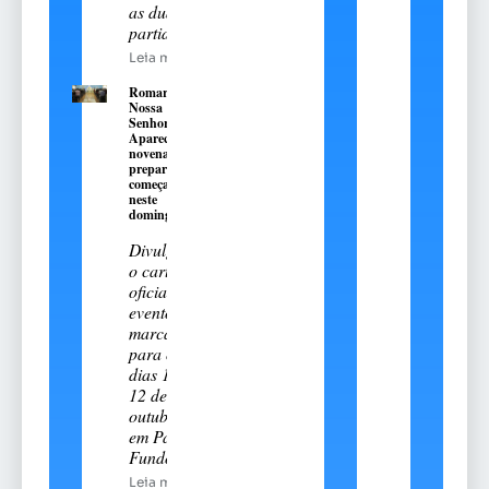
as duas
partidas
Leia mais
Romaria de
Nossa
Senhora
Aparecida:
novena
preparatória
começa
neste
domingo, 9
Divulgado
o cartal
oficial do
evento
marcado
para os
dias 11 e
12 de
outubro
em Passo
Fundo
Leia mais