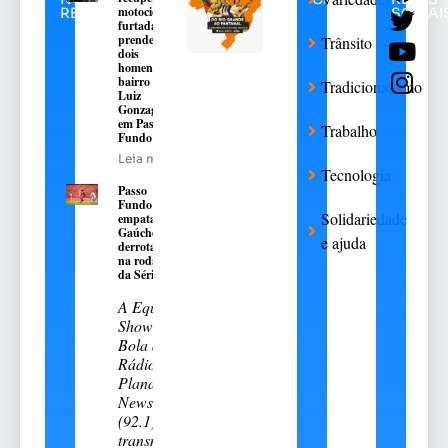
motocicleta
RELACIONADAS
SOCIAI
furtada e
prende
Trânsito
dois
homens no
bairro São
Tradicionalismo
Luiz
Gonzaga,
em Passo
Trabalho
Fundo
Leia mais
Tecnologia
Passo
Fundo
Solidariedade
empata e
Gaúcho é
e ajuda
derrotado
na rodada
da Série A-2
A Equipe
Show de
Bola da
Rádio
Planalto
News
(92.1)
transmitiu