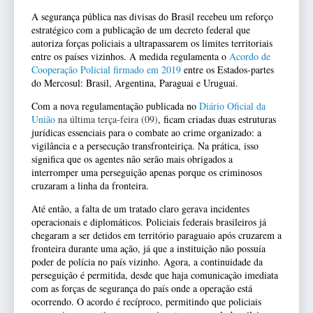
A segurança pública nas divisas do Brasil recebeu um reforço
estratégico com a publicação de um decreto federal que
autoriza forças policiais a ultrapassarem os limites territoriais
entre os países vizinhos. A medida regulamenta o
Acordo de
Cooperação Policial firmado em 2019
entre os Estados-partes
do Mercosul: Brasil, Argentina, Paraguai e Uruguai.
Com a nova regulamentação publicada no
Diário Oficial da
União
na última terça-feira (09)
, ficam criadas duas estruturas
jurídicas essenciais para o combate ao crime organizado: a
vigilância e a persecução transfronteiriça. Na prática, isso
significa que os agentes não serão mais obrigados a
interromper uma perseguição apenas porque os criminosos
cruzaram a linha da fronteira.
Até então, a falta de um tratado claro gerava incidentes
operacionais e diplomáticos. Policiais federais brasileiros já
chegaram a ser detidos em território paraguaio após cruzarem a
fronteira durante uma ação, já que a instituição não possuía
poder de polícia no país vizinho. Agora, a continuidade da
perseguição é permitida, desde que haja comunicação imediata
com as forças de segurança do país onde a operação está
ocorrendo. O acordo é recíproco, permitindo que policiais