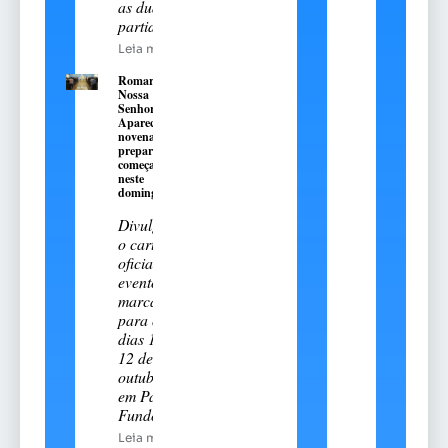
as duas
partidas
Leia mais
Romaria de
Nossa
Senhora
Aparecida:
novena
preparatória
começa
neste
domingo, 9
Divulgado
o cartal
oficial do
evento
marcado
para os
dias 11 e
12 de
outubro
em Passo
Fundo
Leia mais