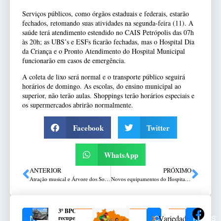
Serviços públicos, como órgãos estaduais e federais, estarão
fechados, retomando suas atividades na segunda-feira (11). A
saúde terá atendimento estendido no CAIS Petrópolis das 07h
às 20h; as UBS’s e ESFs ficarão fechadas, mas o Hospital Dia
da Criança e o Pronto Atendimento do Hospital Municipal
funcionarão em casos de emergência.
A coleta de lixo será normal e o transporte público seguirá
horários de domingo. As escolas, do ensino municipal ao
superior, não terão aulas. Shoppings terão horários especiais e
os supermercados abrirão normalmente.
Facebook
Twitter
WhatsApp
ANTERIOR
PRÓXIMO
Atração musical e Árvore dos Sonhos estão na programação de fim de semana do Bella
Novos equipamentos do Hospital de Olhos são apresentados ao Governador Eduardo Leite
3º BPChq
Variedades
recupera
NOTÍCIAS
CATEGORIAS
REDES