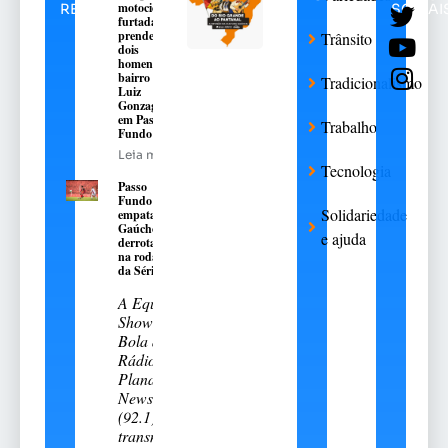
motocicleta
RELACIONADAS
SOCIAI
furtada e
prende
Trânsito
dois
homens no
bairro São
Tradicionalismo
Luiz
Gonzaga,
em Passo
Trabalho
Fundo
Leia mais
Tecnologia
Passo
Fundo
Solidariedade
empata e
Gaúcho é
e ajuda
derrotado
na rodada
da Série A-2
A Equipe
Show de
Bola da
Rádio
Planalto
News
(92.1)
transmitiu