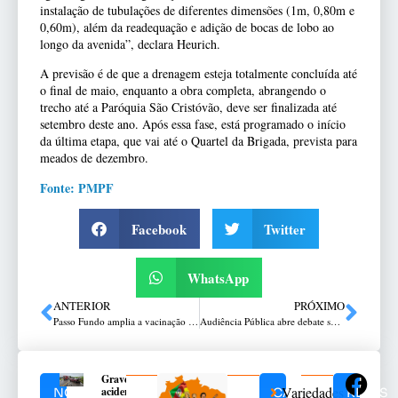
instalação de tubulações de diferentes dimensões (1m, 0,80m e
0,60m), além da readequação e adição de bocas de lobo ao
longo da avenida”, declara Heurich.
A previsão é de que a drenagem esteja totalmente concluída até
o final de maio, enquanto a obra completa, abrangendo o
trecho até a Paróquia São Cristóvão, deve ser finalizada até
setembro deste ano. Após essa fase, está programado o início
da última etapa, que vai até o Quartel da Brigada, prevista para
meados de dezembro.
Fonte: PMPF
Facebook
Twitter
WhatsApp
ANTERIOR
PRÓXIMO
Passo Fundo amplia a vacinação contra a gripe para as crianças com até 12 anos
Audiência Pública abre debate sobre concessões de rodovias na região de Passo Fundo
Grave
Variedades
acidente
NOTÍCIAS
CATEGORIAS
REDES