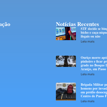
ação
Notícias Recentes
STF decide se bin
bicho e caça-níque
ilegais ou não
Leia mais
Ouriço morre após
pinheiro e ficar p
grade no Bosque 
Araújo, em Passo
Leia mais
Brigada Militar p
homens por invas
em prédio desocu
Centro de Passo 
Leia mais