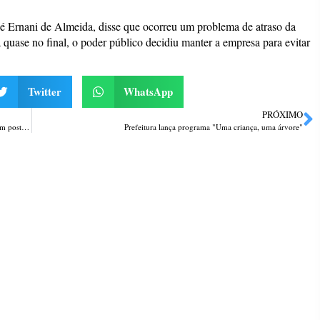
sé Ernani de Almeida, disse que ocorreu um problema de atraso da
 quase no final, o poder público decidiu manter a empresa para evitar
Twitter
WhatsApp
PRÓXIMO
Assalto frustrado: dupla armada que atacava mulheres no centro colide em poste durante a fuga em Passo Fundo
Prefeitura lança programa "Uma criança, uma árvore"