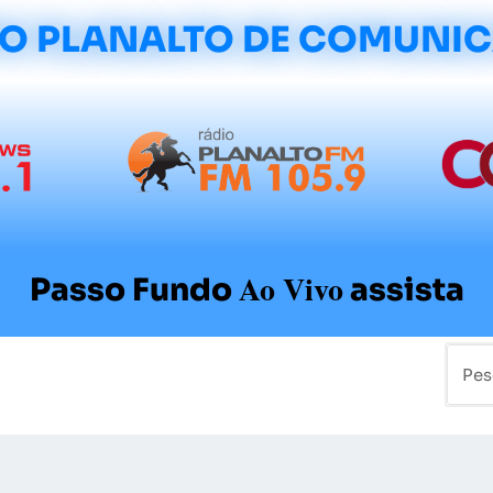
O PLANALTO DE COMUNI
Ao Vivo
Passo Fundo
assista
mo
Colunistas
Sobre a Planalto
Contato