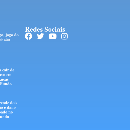
Redes Sociais
go, jogo do
is são
 cair de
reso em
Lucas
 Fundo
rende dois
ão e dano
pado no
Fundo