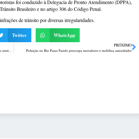
oristas foi conduzido à Delegacia de Pronto Atendimento (DPPA),
rânsito Brasileiro e no artigo 306 do Código Penal.
nfrações de trânsito por diversas irregularidades.
Twitter
WhatsApp
PRÓXIMO
Acidente com caminhão na ERS-135 provoca congestionamento nos dois sentidos
Poluição no Rio Passo Fundo preocupa moradores e mobiliza autoridades