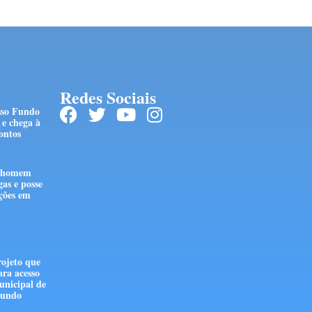
Redes Sociais
sso Fundo
e chega à
ontos
e homem
gas e posse
ções em
ojeto que
ara acesso
unicipal de
 Fundo