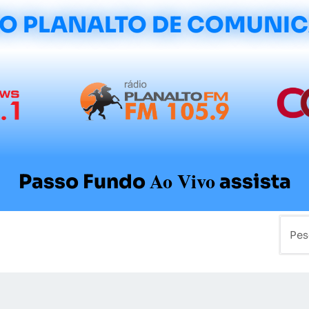
O PLANALTO DE COMUNI
Ao Vivo
Passo Fundo
assista
mo
Colunistas
Sobre a Planalto
Contato