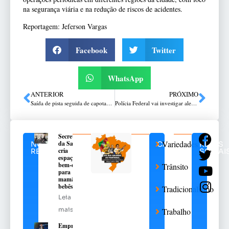
na segurança viária e na redução de riscos de acidentes.
Reportagem: Jeferson Vargas
Facebook
Twitter
WhatsApp
ANTERIOR
PRÓXIMO
Saída de pista seguida de capotamento é registrada na ERS-463 entre Vila Lângaro e Coxilha
Polícia Federal vai investigar alerta falso da Defesa Civil após invasão hacker
Secretaria
Variedades
da Saúde
NOTÍCIAS
CATEGORIAS
REDES
cria
RELACIONADAS
SOCIAI
espaço de
bem-estar
Trânsito
para
mamães e
bebês
Tradicionalismo
Leia
mais
Trabalho
Empresa