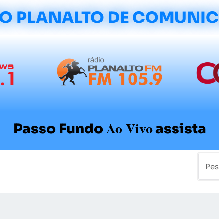
O PLANALTO DE COMUNI
Ao Vivo
Passo Fundo
assista
mo
Colunistas
Sobre a Planalto
Contato