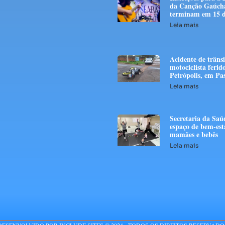
da Canção Gaúch
terminam em 15 d
Leia mais
Acidente de trânsi
motociclista ferid
Petrópolis, em Pa
Leia mais
Secretaria da Saú
espaço de bem-est
mamães e bebês
Leia mais
DESENVOLVIDO POR INCLUDE SITES © 2024 - TODOS OS DIREITOS RESERVADO