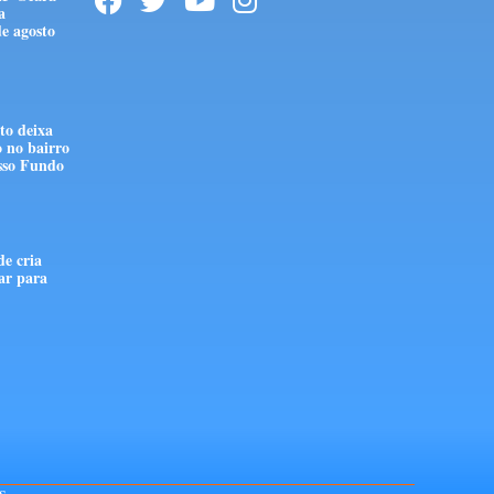
a
e agosto
to deixa
o no bairro
sso Fundo
de cria
ar para
S