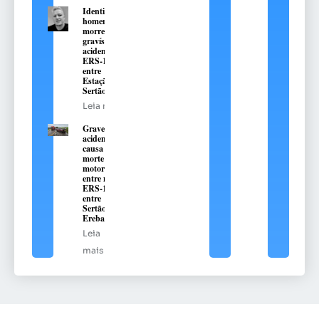
Identificado
homem que
morreu em
gravíssimo
acidente na
ERS-135,
entre
Estação e
Sertão
Leia mais
Grave
acidente
causa
morte de
motorista
entre na
ERS-135,
entre
Sertão e
Erebango
Leia
mais