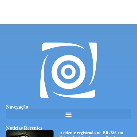
Navegação
Notícias Recentes
Acidente registrado na BR-386 em