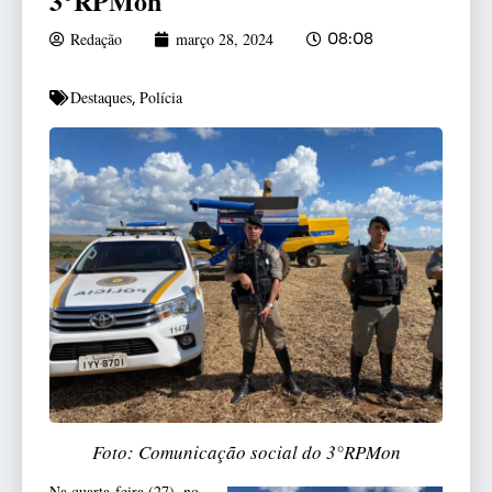
3°RPMon
Redação
março 28, 2024
08:08
Destaques
Polícia
,
Foto: Comunicação social do 3°RPMon
Na quarta-feira (27), no