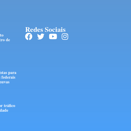
Redes Sociais
to
tro de
stas para
 federais
huvas
r tráfico
edade