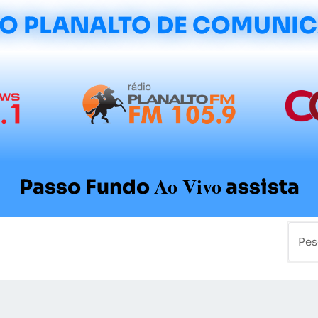
O PLANALTO DE COMUNI
Ao Vivo
Passo Fundo
assista
mo
Colunistas
Sobre a Planalto
Contato