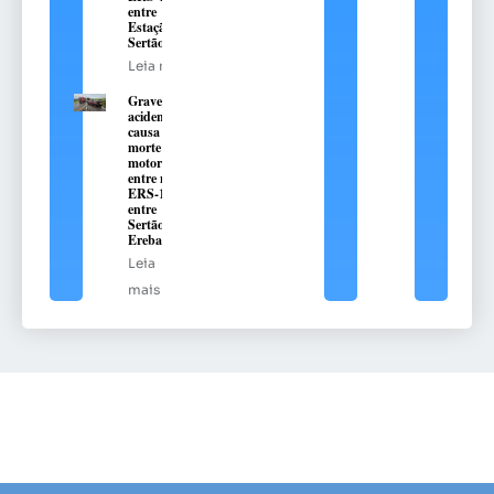
entre
Estação e
Sertão
Leia mais
Grave
acidente
causa
morte de
motorista
entre na
ERS-135,
entre
Sertão e
Erebango
Leia
mais