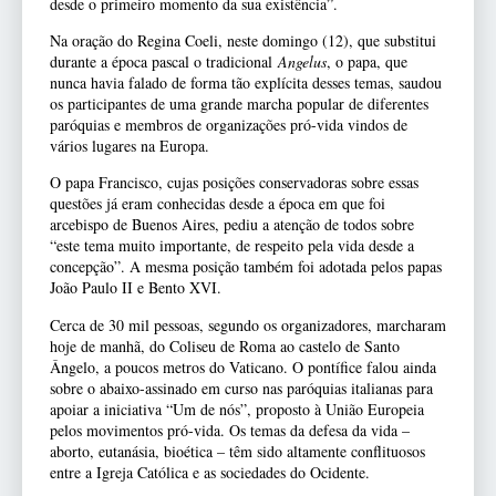
desde o primeiro momento da sua existência”.
Na oração do Regina Coeli, neste domingo (12), que substitui
durante a época pascal o tradicional
Angelus
, o papa, que
nunca havia falado de forma tão explícita desses temas, saudou
os participantes de uma grande marcha popular de diferentes
paróquias e membros de organizações pró-vida vindos de
vários lugares na Europa.
O papa Francisco, cujas posições conservadoras sobre essas
questões já eram conhecidas desde a época em que foi
arcebispo de Buenos Aires, pediu a atenção de todos sobre
“este tema muito importante, de respeito pela vida desde a
concepção”. A mesma posição também foi adotada pelos papas
João Paulo II e Bento XVI.
Cerca de 30 mil pessoas, segundo os organizadores, marcharam
hoje de manhã, do Coliseu de Roma ao castelo de Santo
Ângelo, a poucos metros do Vaticano. O pontífice falou ainda
sobre o abaixo-assinado em curso nas paróquias italianas para
apoiar a iniciativa “Um de nós”, proposto à União Europeia
pelos movimentos pró-vida. Os temas da defesa da vida –
aborto, eutanásia, bioética – têm sido altamente conflituosos
entre a Igreja Católica e as sociedades do Ocidente.