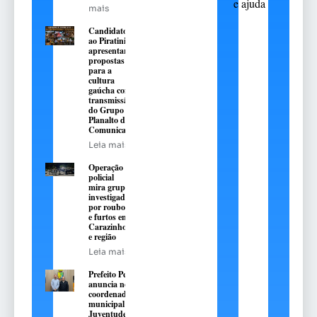
e ajuda
mais
Candidatos
ao Piratini
apresentarão
propostas
para a
cultura
gaúcha com
transmissão
do Grupo
Planalto de
Comunicação
Leia mais
Operação
policial
mira grupo
investigado
por roubos
e furtos em
Carazinho
e região
Leia mais
Prefeito Pedro
anuncia novo
coordenador
municipal da
Juventude