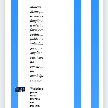
Mateus
Menegotto
assume a
função com
a missão de
fortalecer
políticas
públicas
voltadas aos
jovens e
ampliar sua
participação
na
construção
do
município
Leia mais
Workshop
promove
uma
imersão
em
práticas