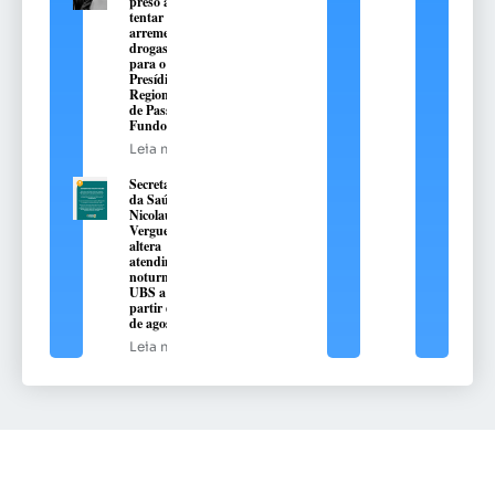
preso ao
tentar
arremessar
drogas
para o
Presídio
Regional
de Passo
Fundo
Leia mais
Secretaria
da Saúde de
Nicolau
Vergueiro
altera
atendimento
noturno na
UBS a
partir de 10
de agosto
Leia mais