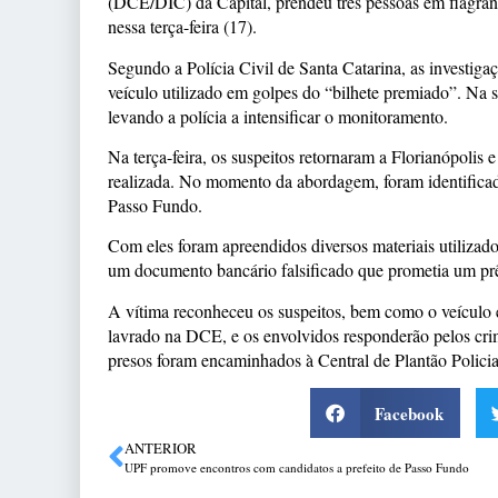
(DCE/DIC) da Capital, prendeu três pessoas em flagrant
nessa terça-feira (17).
Segundo a Polícia Civil de Santa Catarina, as investigaç
veículo utilizado em golpes do “bilhete premiado”. Na 
levando a polícia a intensificar o monitoramento.
Na terça-feira, os suspeitos retornaram a Florianópolis e
realizada. No momento da abordagem, foram identificad
Passo Fundo.
Com eles foram apreendidos diversos materiais utilizad
um documento bancário falsificado que prometia um prê
A vítima reconheceu os suspeitos, bem como o veículo 
lavrado na DCE, e os envolvidos responderão pelos crim
presos foram encaminhados à Central de Plantão Policia
Facebook
ANTERIOR
UPF promove encontros com candidatos a prefeito de Passo Fundo