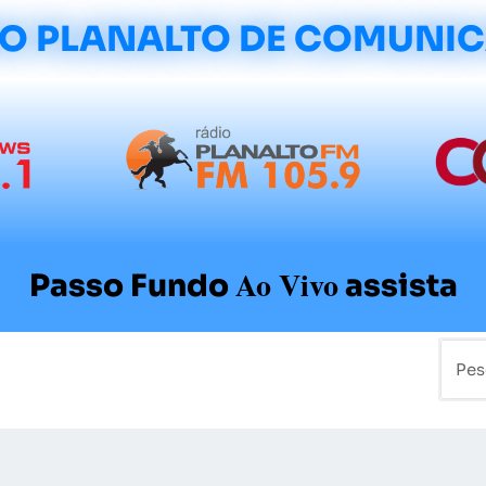
O PLANALTO DE COMUNI
Ao Vivo
Passo Fundo
assista
mo
Colunistas
Sobre a Planalto
Contato