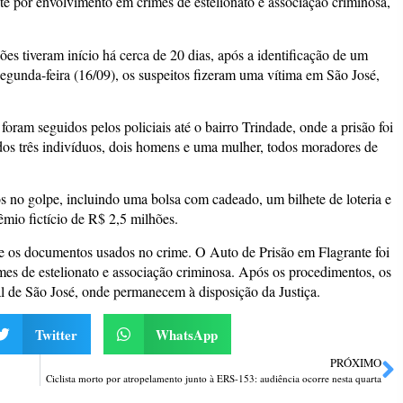
e por envolvimento em crimes de estelionato e associação criminosa,
ões tiveram início há cerca de 20 dias, após a identificação de um
segunda-feira (16/09), os suspeitos fizeram uma vítima em São José,
 foram seguidos pelos policiais até o bairro Trindade, onde a prisão foi
os três indivíduos, dois homens e uma mulher, todos moradores de
os no golpe, incluindo uma bolsa com cadeado, um bilhete de loteria e
mio fictício de R$ 2,5 milhões.
e os documentos usados no crime. O Auto de Prisão em Flagrante foi
es de estelionato e associação criminosa. Após os procedimentos, os
l de São José, onde permanecem à disposição da Justiça.
Twitter
WhatsApp
PRÓXIMO
Ciclista morto por atropelamento junto à ERS-153: audiência ocorre nesta quarta