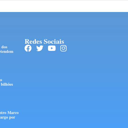
Redes Sociais
 dos
retendem
as
bilhões
stro Marco
cargo por