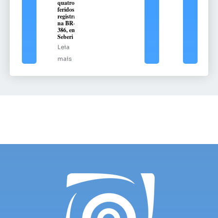
quatro
feridos é
registrado
na BR-
386, em
Seberi
Leia
mais