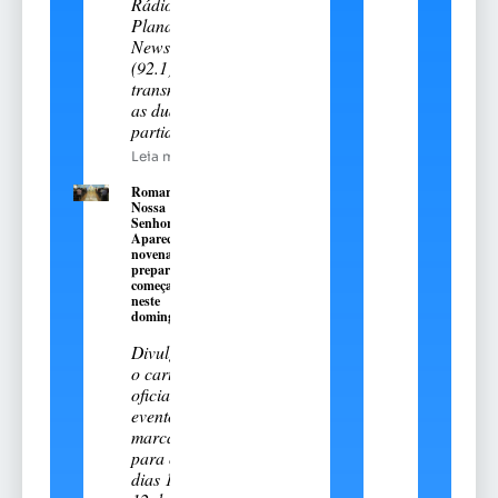
Rádio
Planalto
News
(92.1)
transmitiu
as duas
partidas
Leia mais
Romaria de
Nossa
Senhora
Aparecida:
novena
preparatória
começa
neste
domingo, 9
Divulgado
o cartal
oficial do
evento
marcado
para os
dias 11 e