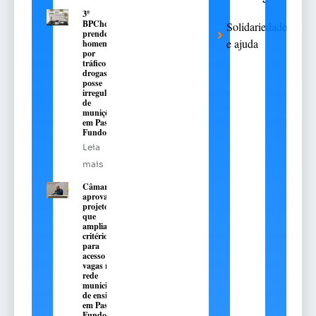
3º
BPChq
Solidariedade
prende
e ajuda
homem
por
tráfico de
drogas e
posse
irregular
de
munições
em Passo
Fundo
Leia
mais
Câmara
aprova
projeto
que
amplia
critérios
para
acesso a
vagas na
rede
municipal
de ensino
em Passo
Fundo