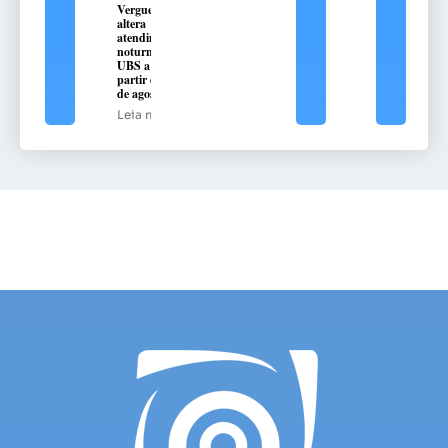
Vergueiro
altera
atendimento
noturno na
UBS a
partir de 10
de agosto
Leia mais