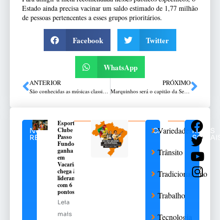
Estado ainda precisa vacinar um saldo estimado de 1,77 milhão
de pessoas pertencentes a esses grupos prioritários.
Facebook
Twitter
WhatsApp
ANTERIOR
PRÓXIMO
São conhecidas as músicas classificadas para a final do 39º Carijo da Canção Gaúcha
Marquinhos será o capitão da Seleção Brasileira na Copa do Mundo0
Esporte
Variedades
Clube
NOTÍCIAS
CATEGORIAS
REDES
Passo
RELACIONADAS
SOCIAI
Fundo
ganha
Trânsito
em
Vacaria e
chega à
Tradicionalismo
liderança
com 6
pontos
Trabalho
Leia
mais
Tecnologia