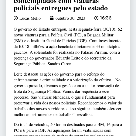
contemplados com viaturas
policiais entregues pelo estado
Lucas Mello
outubro 30, 2023
16:36
O governo do Estado entregou, nesta segunda-feira (30/10), 62
novas viaturas para a Polícia Civil (PC), a Brigada Militar
(BM) e o Instituto-Geral de Perícias (IGP). Com investimento
de R$ 18 milhões, a ação beneficia diretamente 33 municípios
gaúchos. A solenidade foi realizada no Palácio Piratini, com a
presença do governador Eduardo Leite e do secretário da
Segurança Pública, Sandro Caron.
Leite destacou as ações do governo para o reforço do
enfrentamento à criminalidade e a valorização do efetivo. “No
governo passado, tivemos a gestão com a maior renovação de
frota da Segurança Pública. Vamos dar sequência a esse
processo. São viaturas blindadas, o que é fundamental para
preservar a vida dos nossos policiais. Reconhecemos o valor do
trabalho dos nossos servidores e isso significa também oferecer
melhores instrumentos de trabalho”, ressaltou.
Do total de veículos, 40 foram destinados para a BM, 16 para a
PC e 6 para o IGP. As aquisições foram viabilizadas com
recursos provenientes de verbas de emendas parlamentares