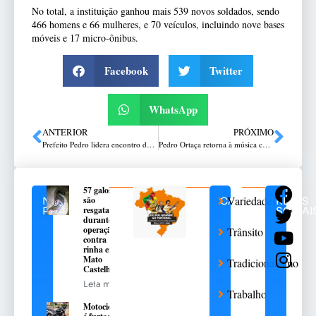
No total, a instituição ganhou mais 539 novos soldados, sendo
466 homens e 66 mulheres, e 70 veículos, incluindo nove bases
móveis e 17 micro-ônibus.
Facebook
Twitter
WhatsApp
ANTERIOR
PRÓXIMO
Prefeito Pedro lidera encontro da Frente Nacional de Prefeitos sobre políticas públicas para a Educação
Pedro Ortaça retorna à música com “Pena Guarany” após meses de tratamento médico
57 galos
Variedades
são
NOTÍCIAS
CATEGORIAS
REDES
resgatados
RELACIONADAS
SOCIAI
durante
operação
Trânsito
contra
rinha em
Mato
Tradicionalismo
Castelhano
Leia mais
Trabalho
Motocicleta