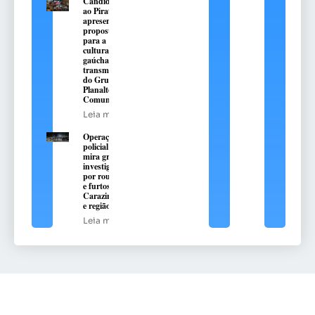
Candidatos
ao Piratini
apresentarão
propostas
para a
cultura
gaúcha com
transmissão
do Grupo
Planalto de
Comunicação
Leia mais
Operação
policial
mira grupo
investigado
por roubos
e furtos em
Carazinho
e região
Leia mais