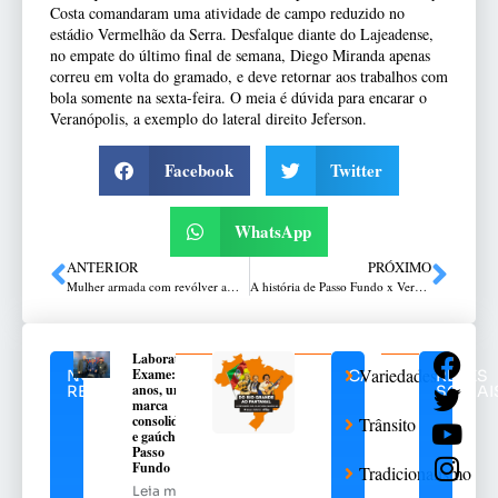
Costa comandaram uma atividade de campo reduzido no
estádio Vermelhão da Serra. Desfalque diante do Lajeadense,
no empate do último final de semana, Diego Miranda apenas
correu em volta do gramado, e deve retornar aos trabalhos com
bola somente na sexta-feira. O meia é dúvida para encarar o
Veranópolis, a exemplo do lateral direito Jeferson.
Facebook
Twitter
WhatsApp
ANTERIOR
PRÓXIMO
Mulher armada com revólver ameaça crianças de escola na Vila Fátima
A história de Passo Fundo x Veranópolis
Laboratório
Variedades
Exame: 40
NOTÍCIAS
CATEGORIAS
REDES
anos, uma
RELACIONADAS
SOCIAI
marca
consolidada
Trânsito
e gaúcha de
Passo
Fundo
Tradicionalismo
Leia mais