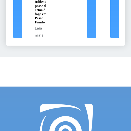
tráfico e
posse de
arma de
fogo em
Passo
Fundo
Leia
mais