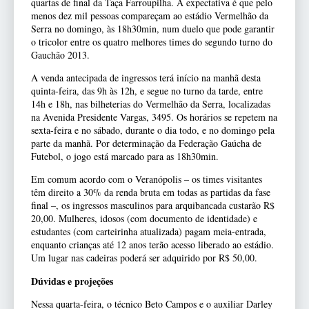
quartas de final da Taça Farroupilha. A expectativa é que pelo
menos dez mil pessoas compareçam ao estádio Vermelhão da
Serra no domingo, às 18h30min, num duelo que pode garantir
o tricolor entre os quatro melhores times do segundo turno do
Gauchão 2013.
A venda antecipada de ingressos terá início na manhã desta
quinta-feira, das 9h às 12h, e segue no turno da tarde, entre
14h e 18h, nas bilheterias do Vermelhão da Serra, localizadas
na Avenida Presidente Vargas, 3495. Os horários se repetem na
sexta-feira e no sábado, durante o dia todo, e no domingo pela
parte da manhã. Por determinação da Federação Gaúcha de
Futebol, o jogo está marcado para as 18h30min.
Em comum acordo com o Veranópolis – os times visitantes
têm direito a 30% da renda bruta em todas as partidas da fase
final –, os ingressos masculinos para arquibancada custarão R$
20,00. Mulheres, idosos (com documento de identidade) e
estudantes (com carteirinha atualizada) pagam meia-entrada,
enquanto crianças até 12 anos terão acesso liberado ao estádio.
Um lugar nas cadeiras poderá ser adquirido por R$ 50,00.
Dúvidas e projeções
Nessa quarta-feira, o técnico Beto Campos e o auxiliar Darley