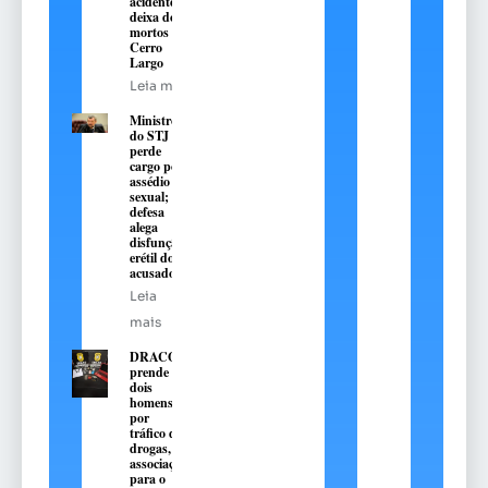
acidente e
deixa dois
mortos em
Cerro
Largo
Leia mais
Ministro
do STJ
perde
cargo por
assédio
sexual;
defesa
alega
disfunção
erétil do
acusado
Leia
mais
DRACO
prende
dois
homens
por
tráfico de
drogas,
associação
para o