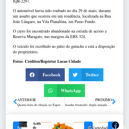
IQR-2297.
O automóvel havia sido roubado no dia 29 de maio, durante
um assalto que ocorreu em um residência, localizada na Rua
João Lângaro, na Vila Planaltina, em Passo Fundo.
O carro foi encontrado abandonado na estrada de acesso a
Reserva Maragato, nas margens da ERS 324.
O veículo foi recolhido ao pátio do guincho e está a disposição
do proprietário.
Fotos: Créditos/Repórter Lucas Cidade
Facebook
Twitter
WhatsApp
ANTERIOR
PRÓXIMO
Quarta-feira de eleição no Esporte Clube Passo Fundo
Assalto frustrado: dupla armada que atacava mulheres no centro colide em poste durante a fuga em Passo Fundo
Acidente
Variedades
de
NOTÍCIAS
CATEGORIAS
REDES