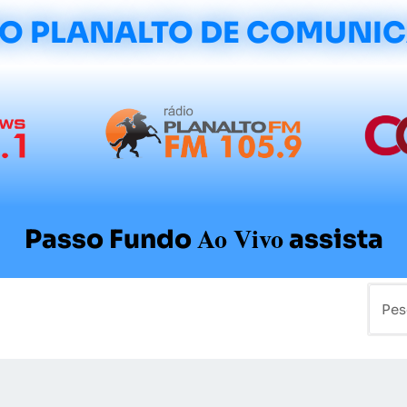
O PLANALTO DE COMUNI
Ao Vivo
Passo Fundo
assista
mo
Colunistas
Sobre a Planalto
Contato