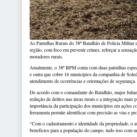
As Patrulhas Rurais do 38º Batalhão de Polícia Militar 
região, com foco em prevenir crimes, reforçar a sensaçã
moradores rurais.
Atualmente, o 38º BPM conta com duas patrulhas espec
e outra que cobre 16 municípios da companhia de Soleda
atendimento de ocorrências e orientações de segurança.
De acordo com o comandante do Batalhão, major Juliano 
redução de delitos nas áreas rurais e a integração mais p
importância da participação dos municípios em ações c
ferramenta permite identificar com precisão as vias e pr
“Com o cadastramento e identidade da propriedade, o at
benefícios para a população do campo, tudo isso com u