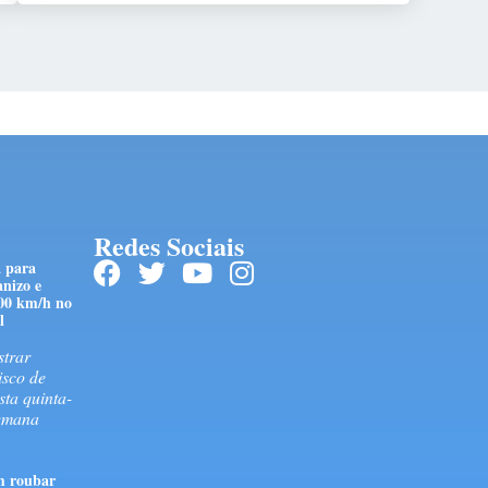
Redes Sociais
a para
nizo e
100 km/h no
l
strar
isco de
sta quinta-
semana
m roubar