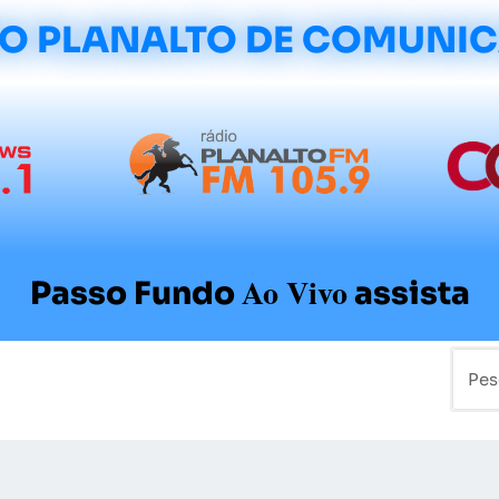
O PLANALTO DE COMUNI
Ao Vivo
Passo Fundo
assista
mo
Colunistas
Sobre a Planalto
Contato