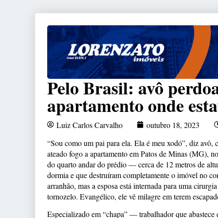
Pelo Brasil: avô perdo
apartamento onde esta
Luiz Carlos Carvalho
outubro 18, 2023
“Sou como um pai para ela. Ela é meu xodó”, diz avô, cu
ateado fogo a apartamento em Patos de Minas (MG), no 
do quarto andar do prédio — cerca de 12 metros de al
dormia e que destruíram completamente o imóvel no c
arranhão, mas a esposa está internada para uma cirurgia
tornozelo. Evangélico, ele vê milagre em terem escapa
Especializado em “chapa” — trabalhador que abastece e