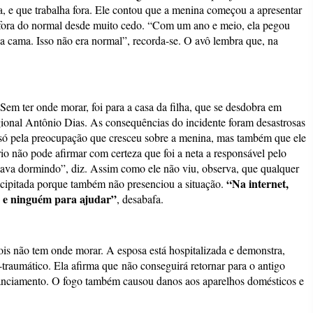
nça, e que trabalha fora. Ele contou que a menina começou a apresentar
 fora do normal desde muito cedo. “Com um ano e meio, ela pegou
na cama. Isso não era normal”, recorda-se. O avô lembra que, na
Sem ter onde morar, foi para a casa da filha, que se desdobra em
ional Antônio Dias. As consequências do incidente foram desastrosas
o só pela preocupação que cresceu sobre a menina, mas também que ele
rio não pode afirmar com certeza que foi a neta a responsável pelo
tava dormindo”, diz. Assim como ele não viu, observa, que qualquer
“Na internet,
recipitada porque também não presenciou a situação.
, e ninguém para ajudar”
, desabafa.
ois não tem onde morar. A esposa está hospitalizada e demonstra,
traumático. Ela afirma que não conseguirá retornar para o antigo
anciamento. O fogo também causou danos aos aparelhos domésticos e