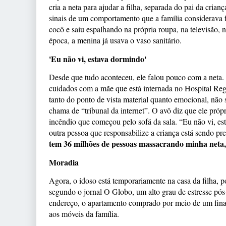
cria a neta para ajudar a filha, separada do pai da cria
sinais de um comportamento que a família considerava
cocô e saiu espalhando na própria roupa, na televisão, 
época, a menina já usava o vaso sanitário.
'Eu não vi, estava dormindo'
Desde que tudo aconteceu, ele falou pouco com a neta. 
cuidados com a mãe que está internada no Hospital Reg
tanto do ponto de vista material quanto emocional, nã
chama de “tribunal da internet”. O avô diz que ele próp
incêndio que começou pelo sofá da sala. “Eu não vi, es
outra pessoa que responsabilize a criança está sendo p
tem 36 milhões de pessoas massacrando minha neta
Moradia
Agora, o idoso está temporariamente na casa da filha, p
segundo o jornal O Globo, um alto grau de estresse pós-
endereço, o apartamento comprado por meio de um fin
aos móveis da família.