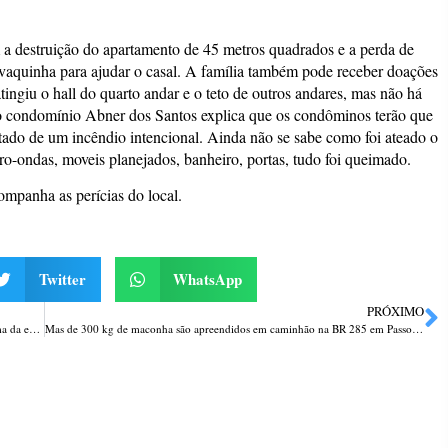
a destruição do apartamento de 45 metros quadrados e a perda de
 vaquinha para ajudar o casal. A família também pode receber doações
giu o hall do quarto andar e o teto de outros andares, mas não há
o do condomínio Abner dos Santos explica que os condôminos terão que
atado de um incêndio intencional. Ainda não se sabe como foi ateado o
ro-ondas, moveis planejados, banheiro, portas, tudo foi queimado.
companha as perícias do local.
Twitter
WhatsApp
PRÓXIMO
Chuvas: 3º Batalhão Ambiental da Brigada Militar resgata um idoso vítima da enchente em Frederico Westphalen
Mas de 300 kg de maconha são apreendidos em caminhão na BR 285 em Passo Fundo