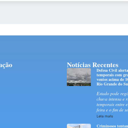
ação
Notícias Recentes
Defesa Civil alert
temporais com gra
ventos acima de 
Rio Grande do Su
Estado pode regi
chuva intensa e r
temporais entre e
feira e o fim de 
Leia mais
Criminosos tenta