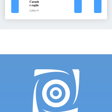
Carazinho
e região
Leia mais